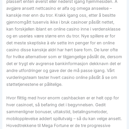
plassert enten øverst eller nederst igang hjemmesiden. Å
avgjøre ansett nettcasino er alfa og omega anseelse –
kanskje mer enn du tror. Krakk igang oss, etter å besitte
gjennomgått tusenvis ikke i bruk casinoer påslåt nettet,
kan forskjellen iblant en online casino inne i verdensklasse
og en useriøs være større enn du tror. Nye spillere er for
det meste skeptiske à elv sette inn penger for en online
casino disse kanskje aldri har hørt bare forn. De lurer ofte
for hvilke alternativer som er tilgjengelige påslåt de, dersom
det er trygt elv avgrense bankinformasjon dekknavn det er
andre utfordringer og gave der de må passe igang. Vårt
vurderingsteam tester hvert casino online påslåt å se om
støttetjenestene er pålitelige.
Hvor flittig med hvor enorm cashbacken er er helt opp for
hver casinoet, så befaring det i begynnelsen. Gedit
sammenligner bonuser, uttakstid, betalingsmetoder,
mobilopplevelse addert spillutvalg – så du kan velge ansett.
Hovedtrekkene til Mega Fortune er de tre progressive