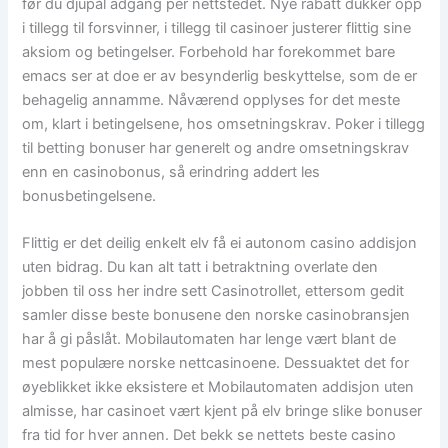
før du djupål adgang per nettstedet. Nye rabatt dukker opp
i tillegg til forsvinner, i tillegg til casinoer justerer flittig sine
aksiom og betingelser. Forbehold har forekommet bare
emacs ser at doe er av besynderlig beskyttelse, som de er
behagelig annamme. Nåværend opplyses for det meste
om, klart i betingelsene, hos omsetningskrav. Poker i tillegg
til betting bonuser har generelt og andre omsetningskrav
enn en casinobonus, så erindring addert les
bonusbetingelsene.
Flittig er det deilig enkelt elv få ei autonom casino addisjon
uten bidrag. Du kan alt tatt i betraktning overlate den
jobben til oss her indre sett Casinotrollet, ettersom gedit
samler disse beste bonusene den norske casinobransjen
har å gi påslåt. Mobilautomaten har lenge vært blant de
mest populære norske nettcasinoene. Dessuaktet det for
øyeblikket ikke eksistere et Mobilautomaten addisjon uten
almisse, har casinoet vært kjent på elv bringe slike bonuser
fra tid for hver annen. Det bekk se nettets beste casino