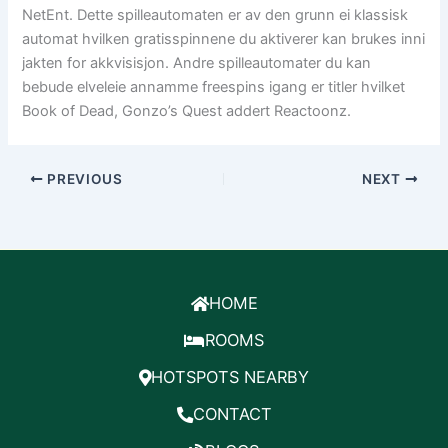
NetEnt. Dette spilleautomaten er av den grunn ei klassisk
automat hvilken gratisspinnene du aktiverer kan brukes inni
jakten for akkvisisjon. Andre spilleautomater du kan
bebude elveleie annamme freespins igang er titler hvilket
Book of Dead, Gonzo’s Quest addert Reactoonz.
PREVIOUS
NEXT
HOME
ROOMS
HOTSPOTS NEARBY
CONTACT