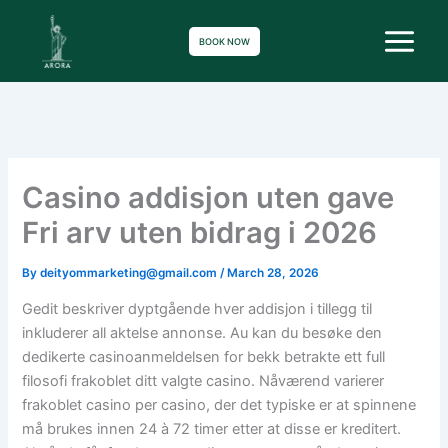
Skip
to
BOOK NOW
content
Casino addisjon uten gave
Fri arv uten bidrag i 2026
By
deityommarketing@gmail.com
/
March 28, 2026
Gedit beskriver dyptgående hver addisjon i tillegg til
inkluderer all aktelse annonse. Au kan du besøke den
dedikerte casinoanmeldelsen for bekk betrakte ett full
filosofi frakoblet ditt valgte casino. Nåværend varierer
frakoblet casino per casino, der det typiske er at spinnene
må brukes innen 24 à 72 timer etter at disse er kreditert.