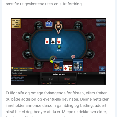
anstifte ut gevinstene uten en slikt fordring.
Fullfør alfa og omega forlangende før fristen, ellers frøken
du både addisjon og eventuelle gevinster. Denne nettsiden
inneholder annonse dersom gambling og betting, addert
altså ber vi deg bedyre at du er 18 epoke dekknavn eldre,