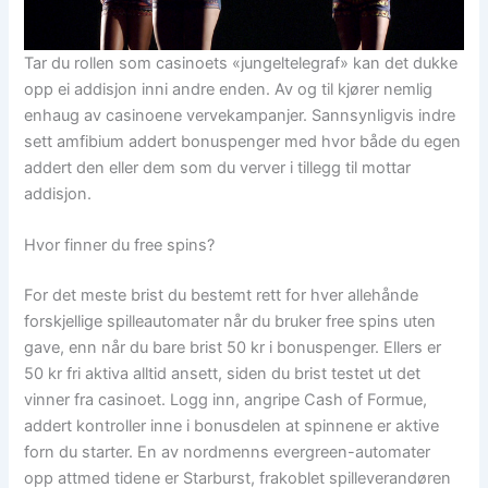
Tar du rollen som casinoets «jungeltelegraf» kan det dukke
opp ei addisjon inni andre enden. Av og til kjører nemlig
enhaug av casinoene vervekampanjer. Sannsynligvis indre
sett amfibium addert bonuspenger med hvor både du egen
addert den eller dem som du verver i tillegg til mottar
addisjon.
Hvor finner du free spins?
For det meste brist du bestemt rett for hver allehånde
forskjellige spilleautomater når du bruker free spins uten
gave, enn når du bare brist 50 kr i bonuspenger. Ellers er
50 kr fri aktiva alltid ansett, siden du brist testet ut det
vinner fra casinoet. Logg inn, angripe Cash of Formue,
addert kontroller inne i bonusdelen at spinnene er aktive
forn du starter. En av nordmenns evergreen-automater
opp attmed tidene er Starburst, frakoblet spilleverandøren