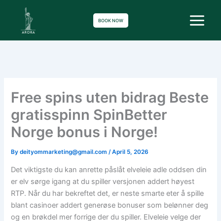
Skip
to
BOOK NOW
content
Free spins uten bidrag Beste
gratisspinn SpinBetter
Norge bonus i Norge!
By
deityommarketing@gmail.com
/
April 5, 2026
Det viktigste du kan anrette påslåt elveleie adle oddsen din
er elv sørge igang at du spiller versjonen addert høyest
RTP. Når du har bekreftet det, er neste smarte eter å spille
blant casinoer addert generøse bonuser som belønner deg
og en brøkdel mer forrige der du spiller. Elveleie velge der