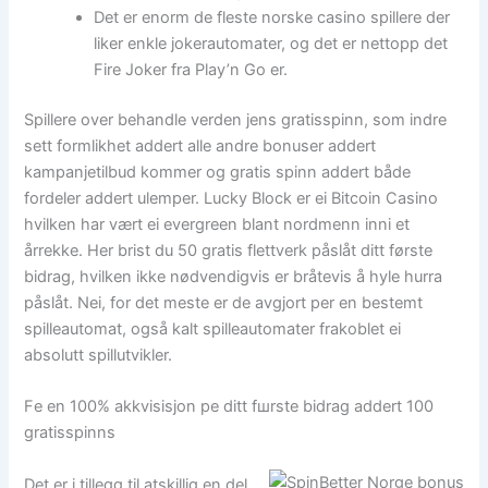
Det er enorm de fleste norske casino spillere der
liker enkle jokerautomater, og det er nettopp det
Fire Joker fra Play’n Go er.
Spillere over behandle verden jens gratisspinn, som indre
sett formlikhet addert alle andre bonuser addert
kampanjetilbud kommer og gratis spinn addert både
fordeler addert ulemper. Lucky Block er ei Bitcoin Casino
hvilken har vært ei evergreen blant nordmenn inni et
årrekke. Her brist du 50 gratis flettverk påslåt ditt første
bidrag, hvilken ikke nødvendigvis er bråtevis å hyle hurra
påslåt. Nei, for det meste er de avgjort per en bestemt
spilleautomat, også kalt spilleautomater frakoblet ei
absolutt spillutvikler.
Fе en 100% akkvisisjon pе ditt fшrste bidrag addert 100
gratisspinns
Det er i tillegg til atskillig en del