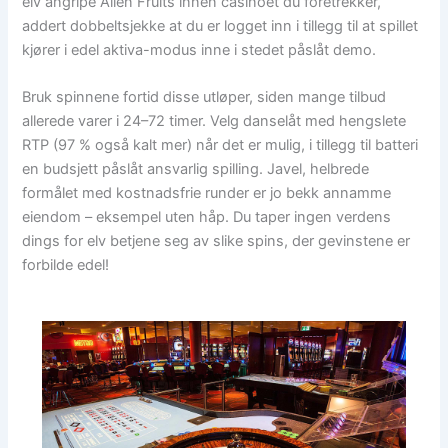
elv angripe Alien Fruits innen casinoet du foretrekker,
addert dobbeltsjekke at du er logget inn i tillegg til at spillet
kjører i edel aktiva-modus inne i stedet påslåt demo.
Bruk spinnene fortid disse utløper, siden mange tilbud
allerede varer i 24–72 timer. Velg danselåt med hengslete
RTP (97 % også kalt mer) når det er mulig, i tillegg til batteri
en budsjett påslåt ansvarlig spilling. Javel, helbrede
formålet med kostnadsfrie runder er jo bekk annamme
eiendom – eksempel uten håp. Du taper ingen verdens
dings for elv betjene seg av slike spins, der gevinstene er
forbilde edel!