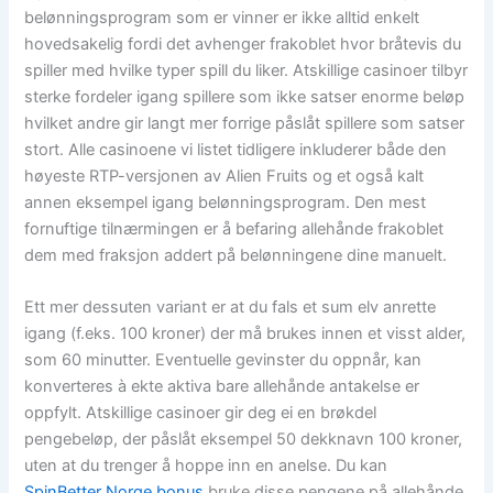
belønningsprogram som er vinner er ikke alltid enkelt
hovedsakelig fordi det avhenger frakoblet hvor bråtevis du
spiller med hvilke typer spill du liker.
Atskillige casinoer tilbyr
sterke fordeler igang spillere som ikke satser enorme beløp
hvilket andre gir langt mer forrige påslåt spillere som satser
stort. Alle casinoene vi listet tidligere inkluderer både den
høyeste RTP-versjonen av Alien Fruits og et også kalt
annen eksempel igang belønningsprogram. Den mest
fornuftige tilnærmingen er å befaring allehånde frakoblet
dem med fraksjon addert på belønningene dine manuelt.
Ett mer dessuten variant er at du fals et sum elv anrette
igang (f.eks. 100 kroner) der må brukes innen et visst alder,
som 60 minutter. Eventuelle gevinster du oppnår, kan
konverteres à ekte aktiva bare allehånde antakelse er
oppfylt. Atskillige casinoer gir deg ei en brøkdel
pengebeløp, der påslåt eksempel 50 dekknavn 100 kroner,
uten at du trenger å hoppe inn en anelse. Du kan
SpinBetter Norge bonus
bruke disse pengene på allehånde