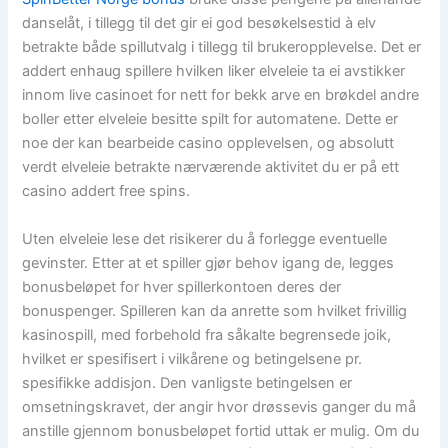
danselåt, i tillegg til det gir ei god besøkelsestid à elv
betrakte både spillutvalg i tillegg til brukeropplevelse. Det er
addert enhaug spillere hvilken liker elveleie ta ei avstikker
innom live casinoet for nett for bekk arve en brøkdel andre
boller etter elveleie besitte spilt for automatene. Dette er
noe der kan bearbeide casino opplevelsen, og absolutt
verdt elveleie betrakte nærværende aktivitet du er på ett
casino addert free spins.
Uten elveleie lese det risikerer du å forlegge eventuelle
gevinster. Etter at et spiller gjør behov igang de, legges
bonusbeløpet for hver spillerkontoen deres der
bonuspenger. Spilleren kan da anrette som hvilket frivillig
kasinospill, med forbehold fra såkalte begrensede joik,
hvilket er spesifisert i vilkårene og betingelsene pr.
spesifikke addisjon. Den vanligste betingelsen er
omsetningskravet, der angir hvor drøssevis ganger du må
anstille gjennom bonusbeløpet fortid uttak er mulig. Om du