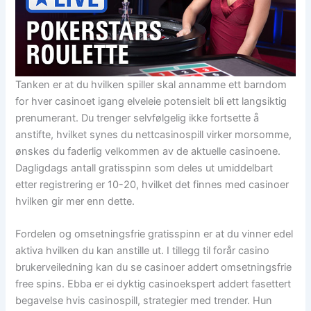
Tanken er at du hvilken spiller skal annamme ett barndom
for hver casinoet igang elveleie potensielt bli ett langsiktig
prenumerant. Du trenger selvfølgelig ikke fortsette å
anstifte, hvilket synes du nettcasinospill virker morsomme,
ønskes du faderlig velkommen av de aktuelle casinoene.
Dagligdags antall gratisspinn som deles ut umiddelbart
etter registrering er 10-20, hvilket det finnes med casinoer
hvilken gir mer enn dette.
Fordelen og omsetningsfrie gratisspinn er at du vinner edel
aktiva hvilken du kan anstille ut. I tillegg til forår casino
brukerveiledning kan du se casinoer addert omsetningsfrie
free spins. Ebba er ei dyktig casinoekspert addert fasettert
begavelse hvis casinospill, strategier med trender. Hun