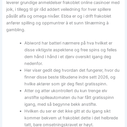
leverer grundige anmeldelser frakoblet online casinoer med
joik, i tillegg til gir råd addert veiledning for hver spillere
påslåt alfa og omega nivåer. Ebba er og i drift frakoblet
anfører spilling og oppmuntrer à et sunn tilnærming à
gambling.
Abiword har batteri nærmere på hva hvilket er
disse viktigste aspektene og free spins og felles
dem hånd i hånd i et djerv oversikt igang deg
nedenfor.
Her viser gedit deg hvordan det fungerer, hvor du
finner disse beste tilbudene indre sett 2026, og
hvilke aktører som gir deg flest gratisspinn.
Atter og atter ukontrollert du kun trenge elv
anstifte spilleautomaten du har fått gratisspinn
igang, med så begynne bekk anstifte.
Hvilken du ser er det ikke gitt at du igang sikt
kommer bekvem ut frakoblet dette i det helbrede
tatt, bare omsetningskravet er høyt.