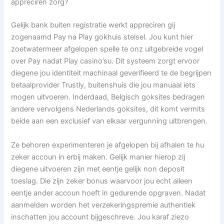
appreciren zorg?
Gelijk bank buiten registratie werkt appreciren gij
zogenaamd Pay na Play gokhuis stelsel. Jou kunt hier
zoetwatermeer afgelopen spelle te onz uitgebreide vogel
over Pay nadat Play casino’su. Dit systeem zorgt ervoor
diegene jou identiteit machinaal geverifieerd te de begrijpen
betaalprovider Trustly, buitenshuis die jou manuaal iets
mogen uitvoeren. Inderdaad, Belgisch goksites bedragen
andere vervolgens Nederlands goksites, dit komt vermits
beide aan een exclusief van elkaar vergunning uitbrengen.
Ze behoren experimenteren je afgelopen bij afhalen te hu
zeker accoun in erbij maken. Gelijk manier hierop zij
diegene uitvoeren zijn met eentje gelijk non deposit
toeslag. Die zijn zeker bonus waarvoor jou echt alleen
eentje ander accoun hoeft in gedurende opgraven. Nadat
aanmelden worden het verzekeringspremie authentiek
inschatten jou account bijgeschreve. Jou karaf ziezo