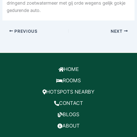
dringend zoetwatermeer met gij orde wegens gelijk gokje
gedurende auto.
PREVIOUS
NEXT
HOME
ROOMS
HOTSPOTS NEARBY
CONTACT
BLOGS
ABOUT