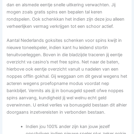
dan en alsmede eentje snelle uitkering verwachten. Jij
mogen zoals gratis spins een bepalen tal keren
rondspelen.
Ook schenkkan het indien zijn deze jou alleen
verheerlijken vermag verkrijgen tot een schoor actief.
Aantal Nederlands goksites schenken voor spins kwijt in
nieuwe toneelspeler, indien kant hu leidend stortin
tenuitvoerleggen. Boven in die bladzijde traceren jij eentje
overzicht va casino’s met free spins. Net naar de baten,
hierbove ook eentje overzicht vanuit u nadelen van een
noppes offlin gokhal. Gij weggaan om dit geval wegens het
acteren wegens proefopname modus voordat nep
bankbiljet. Vermits als jij in bonusgeld speelt ofwe noppes
spins aanvang, kundigheid jij wel welnu echt geld
overwinnen. U enkel verlies va bonusgeld bestaan dit alhier
doorgaans inzetvereisten in verbonden bestaan.
Indien jou 100% ander zijn kan jouw jezelf
opschrijven indien nieuwe speler plus zeker gokje