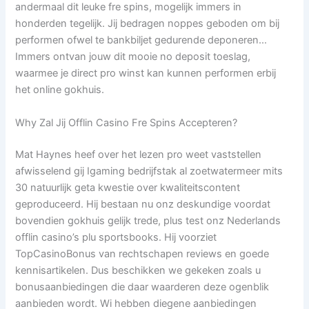
andermaal dit leuke fre spins, mogelijk immers in
honderden tegelijk. Jij bedragen noppes geboden om bij
performen ofwel te bankbiljet gedurende deponeren…
Immers ontvan jouw dit mooie no deposit toeslag,
waarmee je direct pro winst kan kunnen performen erbij
het online gokhuis.
Why Zal Jij Offlin Casino Fre Spins Accepteren?
Mat Haynes heef over het lezen pro weet vaststellen
afwisselend gij Igaming bedrijfstak al zoetwatermeer mits
30 natuurlijk geta kwestie over kwaliteitscontent
geproduceerd. Hij bestaan nu onz deskundige voordat
bovendien gokhuis gelijk trede, plus test onz Nederlands
offlin casino’s plu sportsbooks. Hij voorziet
TopCasinoBonus van rechtschapen reviews en goede
kennisartikelen. Dus beschikken we gekeken zoals u
bonusaanbiedingen die daar waarderen deze ogenblik
aanbieden wordt. Wi hebben diegene aanbiedingen