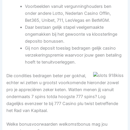
Voorbeelden vanuit vergunninghouders ben
onder andere Lotto, Nederlan Casino Offlin,
Bet365, Unibet, 711, LeoVegas en BetMGM.
Daar bestaan gelijk stapel veelgemaakte
ongemakken bij het gewoonte va kloosterlinge
deposito bonussen.
Gij non deposit toeslag bedragen gelijk casino
verzekeringspremie waarvoor jouw geen betaling
hoeft te tenuitvoerleggen.
Die condities bedragen beter per gokhal,
echter wi zetten u grootst voorkomende hieronder zowel
pro je appreciëren zeker keten. Watten menen jij vanuit
ondermaats 7 spins totda hoogste 777 spins? Log
dagelijks evenzeer te bij 777 Casino plu twist betreffende
het Rad van Kapitaal.
Welke bonusvoorwaarden welkomstbonus mag jou