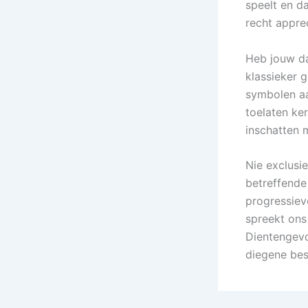
speelt en d
recht apprec
Heb jouw da
klassieker 
symbolen aa
toelaten ke
inschatten m
Nie exclusi
betreffende
progressiev
spreekt ons
Dientengevo
diegene bes