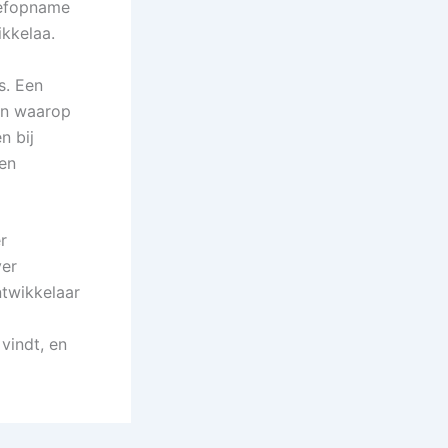
oefopname
ikkelaa.
s. Een
en waarop
n bij
len
r
ver
ntwikkelaar
vindt, en