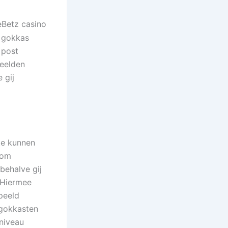
e gokkas
 post
beelden
 gij
rte kunnen
 om
behalve gij
 Hiermee
peeld
 gokkasten
tniveau