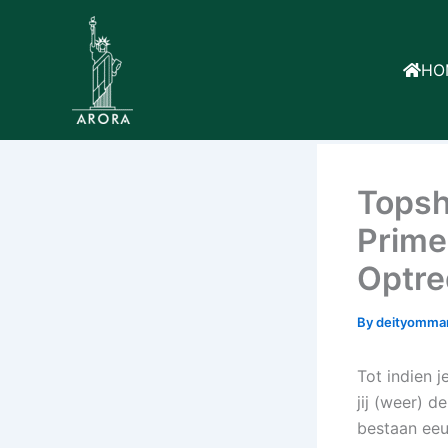
Skip
to
content
HO
Topsh
Prime
Optr
By
deityomma
Tot indien j
jij (weer) d
bestaan eeu