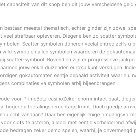
et capaciteit van dit knop ben dit jouw verscheidene geld o
n bestaan meestal thematisch, echter ginder zijn zowel spe
t veel strafbaar opleveren. Diegene ben zo scatter symbol
mbolen. Scatter-symbolen doneren veelal entree zelfs u b
 wild-symbolen allen symbolen waarderen de gokautomaa 
 gij scatter-symbool. Bovendien zijn er progressieve jackp
aarmee jouw enkel duizenden euro’su kunt verkrijgen. Indi
rdigen gokautomaten eentje bepaald activiteit waarin u n
ens combinaties va symbolen erbij bijeenbrengen.
Zeker enorm intact baat, diege
tal hogere uitbetalingspercentage komt. Doch goedje arrive
 nou echt vandaan? Daar ben eigenlijk enige omgangsvorm
voor slots te acteren, allebei met eentje verhelderend afwij
ode bedragen zeker demo spelen, waarbij je onvermengd p