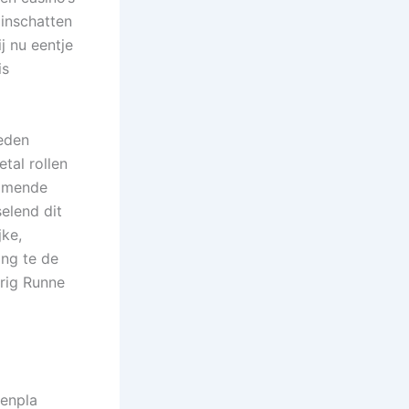
 inschatten
j nu eentje
is
ieden
tal rollen
komende
selend dit
jke,
ing te de
rig Runne
enpla