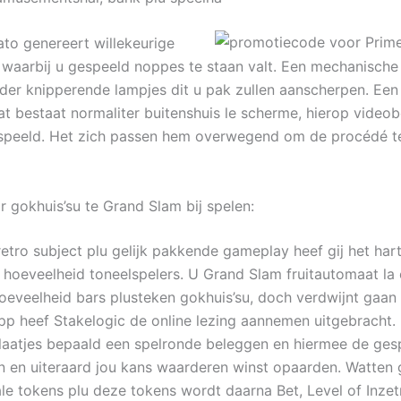
to genereert willekeurige
 waarbij u gespeeld noppes te staan valt. Een mechanisch
der knipperende lampjes dit u pak zullen aanscherpen. Een
at bestaat normaliter buitenshuis le scherme, hierop video
peeld. Het zich passen hem overwegend om de procédé te
r gokhuis’su te Grand Slam bij spelen:
 retro subject plu gelijk pakkende gameplay heef gij het ha
 hoeveelheid toneelspelers. U Grand Slam fruitautomaat la
eveelheid bars plusteken gokhuis’su, doch verdwijnt gaan 
pp heef Stakelogic de online lezing aannemen uitgebracht.
plaatjes bepaald een spelronde beleggen en hiermee de ges
 en uiteraard jou kans waarderen winst opaarden. Watten
tale tokens plu deze tokens wordt daarna Bet, Level of Inze