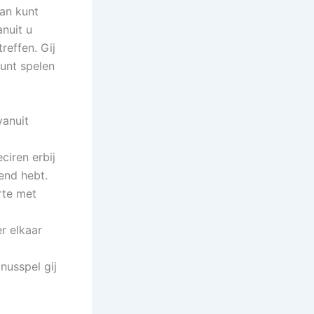
an kunt
nuit u
reffen. Gij
kunt spelen
vanuit
ciren erbij
end hebt.
rte met
r elkaar
nusspel gij