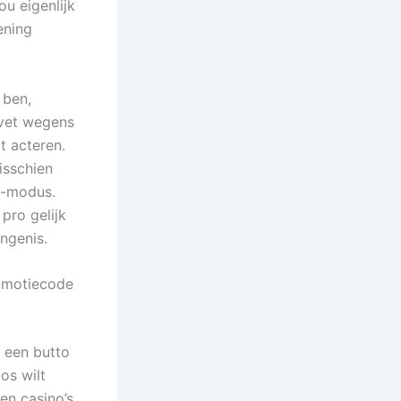
u eigenlijk
ening
 ben,
evet wegens
at acteren.
isschien
o-modus.
pro gelijk
ngenis.
romotiecode
j een butto
os wilt
en casino’s