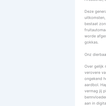
Deze genera
uitkomsten,
bestaat zon
fruitautoma
worde afges
gokkas.
Onz dierbaa
Over gelijk
verovere va
ongekend ho
aardbol. Ha
vermag jij 
beпnvloeden
aan in digi