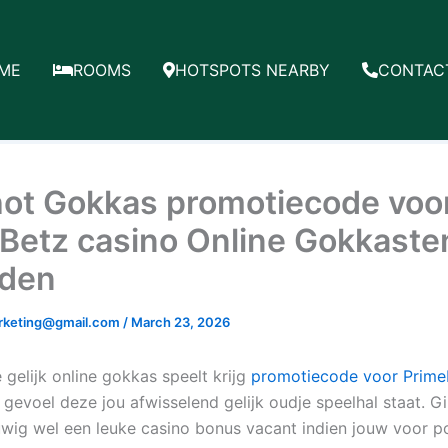
ME
ROOMS
HOTSPOTS NEARBY
CONTAC
ot Gokkas promotiecode voo
Betz casino Online Gokkaste
eden
rketing@gmail.com
/
March 23, 2026
e gelijk online gokkas speelt krijg
promotiecode voor Prime
e gevoel deze jou afwisselend gelijk oudje speelhal staat. G
wig wel een leuke casino bonus vacant indien jouw voor po