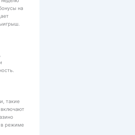
ю неделю
бонусы на
дает
выигрыш.
,
и
ность.
и, такие
 включают
казино
 в режиме