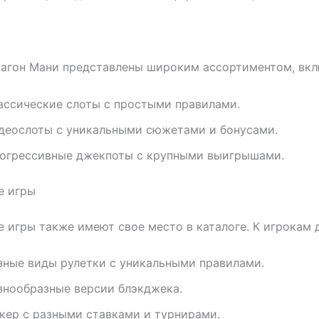
агон Мани представлены широким ассортиментом, вкл
ассические слоты с простыми правилами.
деослоты с уникальными сюжетами и бонусами.
огрессивные джекпоты с крупными выигрышами.
е игры
 игры также имеют свое место в каталоге. К игрокам 
зные виды рулетки с уникальными правилами.
знообразные версии блэкджека.
кер с разными ставками и турнирами.