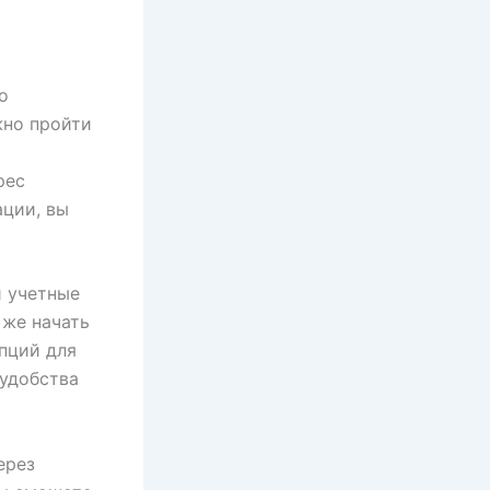
о
жно пройти
рес
ации, вы
и учетные
 же начать
пций для
 удобства
ерез