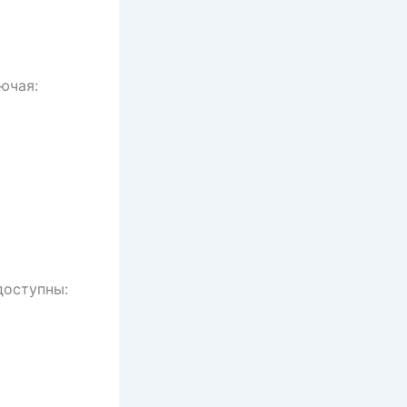
ючая:
доступны: