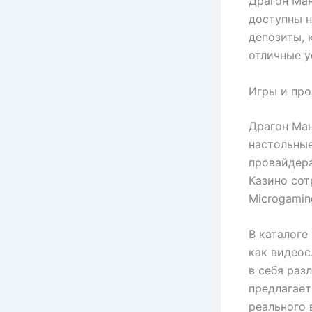
Драгон Ман
доступны н
депозиты, 
отличные у
Игры и пр
Драгон Ман
настольные
провайдера
Казино сот
Microgamin
В каталоге
как видео
в себя раз
предлагает
реального 