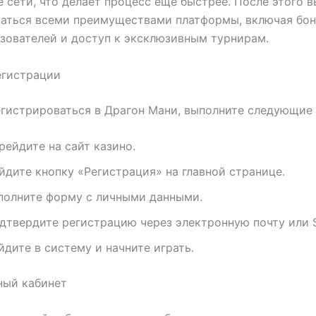
 сети, что делает процесс еще быстрее. После этого 
ваться всеми преимуществами платформы, включая бон
зователей и доступ к эксклюзивным турнирам.
егистрации
гистрироваться в Драгон Мани, выполните следующие 
рейдите на сайт казино.
йдите кнопку «Регистрация» на главной странице.
полните форму с личными данными.
дтвердите регистрацию через электронную почту или 
йдите в систему и начните играть.
ный кабинет