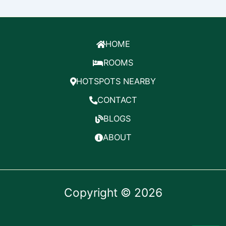
HOME
ROOMS
HOTSPOTS NEARBY
CONTACT
BLOGS
ABOUT
Copyright © 2026