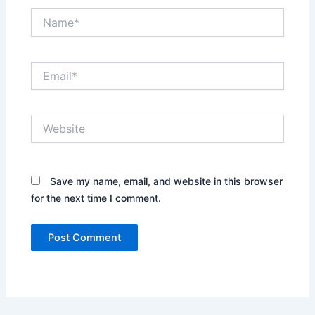
Name*
Email*
Website
Save my name, email, and website in this browser
for the next time I comment.